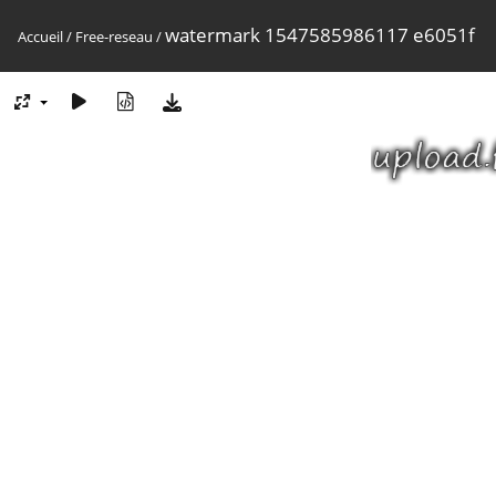
watermark 1547585986117 e6051f
Accueil
/
Free-reseau
/